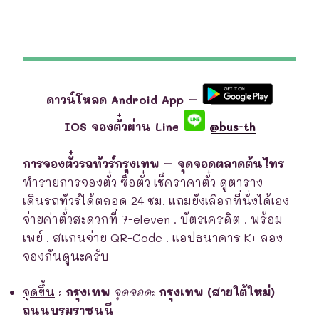
ดาวน์โหลด Android App –
IOS จองตั๋วผ่าน Line
@bus-th
การจองตั๋วรถทัวร์กรุงเทพ – จุดจอดตลาดต้นไทร
ทำรายการจองตั๋ว ซื้อตั๋ว เช็คราคาตั๋ว ดูตาราง
เดินรถทัวร์ได้ตลอด 24 ชม. แถมยังเลือกที่นั่งได้เอง
จ่ายค่าตั๋วสะดวกที่ 7-eleven . บัตรเครดิต . พร้อม
เพย์ . สแกนจ่าย QR-Code . แอปธนาคาร K+ ลอง
จองกันดูนะครับ
จุดขึ้น
:
กรุงเทพ
จุดจอด
:
กรุงเทพ (สายใต้ใหม่)
ถนนบรมราชนนี