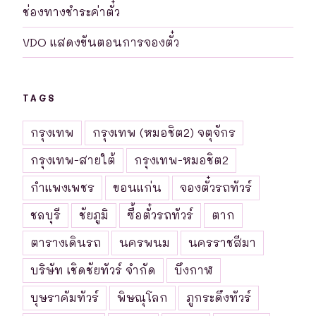
ช่องทางชำระค่าตั๋ว
VDO แสดงขันตอนการจองตั๋ว
TAGS
กรุงเทพ
กรุงเทพ (หมอชิต2) จตุจักร
กรุงเทพ-สายใต้
กรุงเทพ-หมอชิต2
กำแพงเพชร
ขอนแก่น
จองตั๋วรถทัวร์
ชลบุรี
ชัยภูมิ
ซื้อตั๋วรถทัวร์
ตาก
ตารางเดินรถ
นครพนม
นครราชสีมา
บริษัท เชิดชัยทัวร์ จำกัด
บึงกาฬ
บุษราคัมทัวร์
พิษณุโลก
ภูกระดึงทัวร์