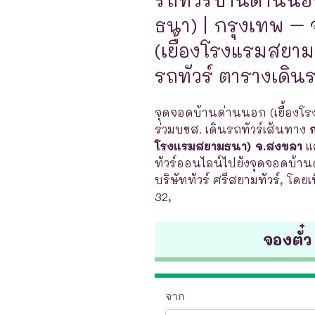
ธนา) | กรุงเทพ –
(เยื้องโรงแรมสยาม
รถทัวร์ ตารางเดิน
จุดจอดบ้านด่านนอก (เยื้องโร
ร่วมบขส. เดินรถทัวร์เส้นทาง
โรงแรมสยามธนา) จ.สงขลา
แ
ทัวร์ออนไลน์ไปยังจุดจอดบ้าน
บริษัททัวร์ ศรีสยามทัวร์, โดย
32,
จองตั๋ว