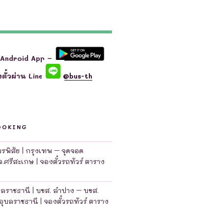
 Android App –
ตั๋วผ่าน Line
@bus-th
OOKING
มพรพิสัย | กรุงเทพ – จุดจอด
จ.ศรีสะเกษ | จองตั๋วรถทัวร์ ตาราง
บลราชธานี | บขส. ลำปาง – บขส.
อุบลราชธานี | จองตั๋วรถทัวร์ ตาราง