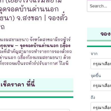
Search
 จุดจอดบ้านด่านนอก
for:
ธนา) จ.สงขลา | จองตั๋ว
รถ
จองต
งแรมสยามธนา) จังหวัดสงขลามีรถทัวร์
กรุงเทพ – จุดจอดบ้านด่านนอก (เยื้อง
ละที่สำคัญสามารถทำรายการจองตั๋วรถ
ด่านนอก (เยื้องโรงแรมสยามธนา) ด้วย
เที่ยวรถจะเป็นรถทัวร์ปรับอากาศ วิไอพี
 เช็คราคา ที่นี่