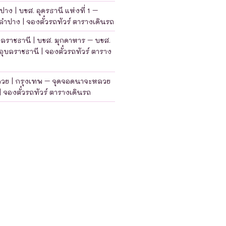
าง | บขส. อุดรธานี แห่งที่ 1 –
ำปาง | จองตั๋วรถทัวร์ ตารางเดินรถ
บลราชธานี | บขส. มุกดาหาร – บขส.
อุบลราชธานี | จองตั๋วรถทัวร์ ตาราง
ลวย | กรุงเทพ – จุดจอดนาจะหลวย
| จองตั๋วรถทัวร์ ตารางเดินรถ