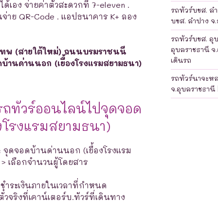
ได้เอง จ่ายค่าตั๋วสะดวกที่ 7-eleven .
รถทัวร์บขส. ลำป
แกนจ่าย QR-Code . แอปธนาคาร K+ ลอง
บขส. ลำปาง จ.ล
รถทัวร์บขส. อุ
อุบลราชธานี จ.
เทพ (สายใต้ใหม่) ถนนบรมราชนนี
เดินรถ
ดบ้านด่านนอก (เยื้องโรงแรมสยามธนา)
รถทัวร์นาจะห
จ.อุบลราชธานี 
รถทัวร์ออนไลน์ไปจุดจอด
้องโรงแรมสยามธนา)
า: จุดจอดบ้านด่านนอก (เยื้องโรงแรม
 > เลือกจำนวนผู้โดยสาร
างชำระเงินภายในเวลาที่กำหนด
จริงที่เคาน์เตอร์บ.ทัวร์ที่เดินทาง