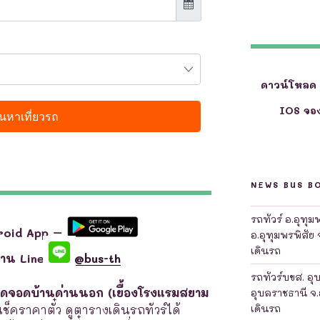
ดาวน์โหลด
IOS จอง
NEWS BUS B
รถทัวร์ อ.อุทุ
roid App –
อ.อุทุมพรพิสัย 
เดินรถ
ผ่าน Line
@bus-th
รถทัวร์บขส. อุ
จุดจอดบ้านด่านนอก (เยื้องโรงแรมสยาม
อุบลราชธานี จ.
เดินรถ
เช็คราคาตั๋ว ดูตารางเดินรถทัวร์ได้