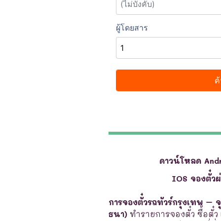
ดาวน์โหลด And
IOS จองตั๋ว
การจองตั๋วรถทัวร์กรุงเทพ – 
ธนา)
ทำรายการจองตั๋ว ซื้อตั๋ว 