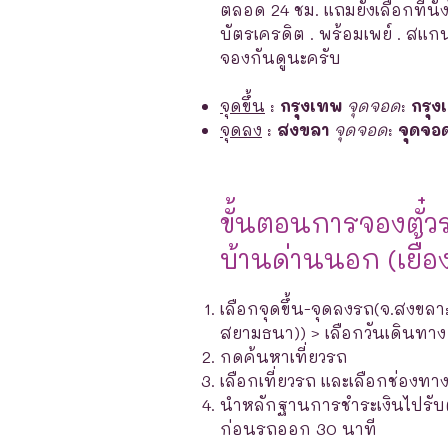
ตลอด 24 ชม. แถมยังเลือกที่นั่ง
บัตรเครดิต . พร้อมเพย์ . ส
จองกันดูนะครับ
จุดขึ้น
:
กรุงเทพ
จุดจอด
:
กรุง
จุดลง
:
สงขลา
จุดจอด
:
จุดจอ
ขั้นตอนการจองตั๋ว
บ้านด่านนอก (เยื
เลือกจุดขึ้น-จุดลงรถ(จ.สงขล
สยามธนา)) > เลือกวันเดินทาง
กดค้นหาเที่ยวรถ
เลือกเที่ยวรถ และเลือกช่องท
นำหลักฐานการชำระเงินไปรับตั๋ว
ก่อนรถออก 30 นาที