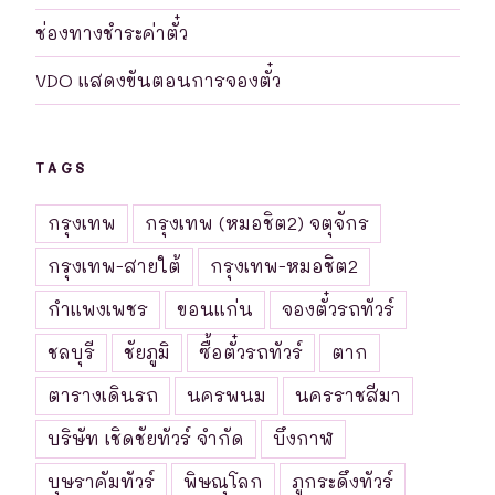
ช่องทางชำระค่าตั๋ว
VDO แสดงขันตอนการจองตั๋ว
TAGS
กรุงเทพ
กรุงเทพ (หมอชิต2) จตุจักร
กรุงเทพ-สายใต้
กรุงเทพ-หมอชิต2
กำแพงเพชร
ขอนแก่น
จองตั๋วรถทัวร์
ชลบุรี
ชัยภูมิ
ซื้อตั๋วรถทัวร์
ตาก
ตารางเดินรถ
นครพนม
นครราชสีมา
บริษัท เชิดชัยทัวร์ จำกัด
บึงกาฬ
บุษราคัมทัวร์
พิษณุโลก
ภูกระดึงทัวร์