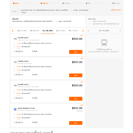
กรุงเทพ-หมอชิต2-ดอยติ