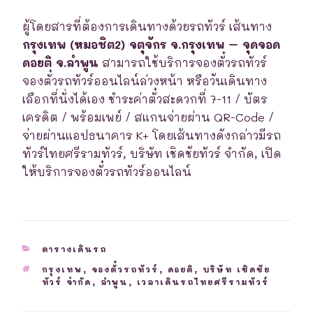
ผู้โดยสารที่ต้องการเดินทางด้วยรถทัวร์ เส้นทาง
กรุงเทพ (หมอชิต2) จตุจักร จ.กรุงเทพ – จุดจอด
ดอยติ จ.ลำพูน
สามารถใช้บริการจองตั๋วรถทัวร์
จองตั๋วรถทัวร์ออนไลน์ล่วงหน้า หรือวันเดินทาง
เลือกที่นั่งได้เอง ชำระค่าตั๋วสะดวกที่ 7-11 / บัตร
เครดิต / พร้อมเพย์ / สแกนจ่ายผ่าน QR-Code /
จ่ายผ่านแอปธนาคาร K+ โดยเส้นทางดังกล่าวมีรถ
ทัวร์ไทยศรีรามทัวร์, บริษัท เชิดชัยทัวร์ จำกัด, เปิด
ให้บริการจองตั๋วรถทัวร์ออนไลน์
CATEGORIES
ตารางเดินรถ
TAGS
กรุงเทพ
,
จองตั๋วรถทัวร์
,
ดอยติ
,
บริษัท เชิดชัย
ทัวร์ จำกัด
,
ลำพูน
,
เวลาเดินรถไทยศรีรามทัวร์