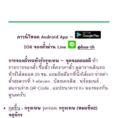
ดาวน์โหลด Android App –
IOS จองตั๋วผ่าน Line
@bus-th
การจองตั๋วรถทัวร์กรุงเทพ – จุดจอดดอยติ
ทำ
รายการจองตั๋ว ซื้อตั๋ว เช็คราคาตั๋ว ดูตารางเดินรถ
ทัวร์ได้ตลอด 24 ชม. แถมยังเลือกที่นั่งได้เอง จ่ายค่า
ตั๋วสะดวกที่ 7-eleven . บัตรเครดิต . พร้อมเพย์ .
สแกนจ่าย QR-Code . แอปธนาคาร K+ ลองจองกัน
ดูนะครับ
จุดขึ้น
:
กรุงเทพ
จุดจอด
:
กรุงเทพ (หมอชิต2)
จตุจักร