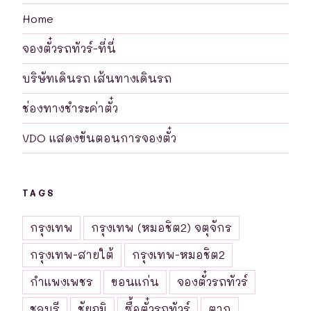
Home
จองตั๋วรถทัวร์-ที่นี่
บริษัทเดินรถ เส้นทางเดินรถ
ช่องทางชำระค่าตั๋ว
VDO แสดงขันตอนการจองตั๋ว
TAGS
กรุงเทพ
กรุงเทพ (หมอชิต2) จตุจักร
กรุงเทพ-สายใต้
กรุงเทพ-หมอชิต2
กำแพงเพชร
ขอนแก่น
จองตั๋วรถทัวร์
ชลบุรี
ชัยภูมิ
ซื้อตั๋วรถทัวร์
ตาก