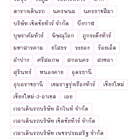
ตารางเดินรถ
นครพนม
นครราชสีมา
บริษัท เชิดชัยทัวร์ จำกัด
บึงกาฬ
บุษราคัมทัวร์
พิษณุโลก
ภูกระดึงทัวร์
มหาสารคาม
ยโสธร
ระยอง
ร้อยเอ็ด
ลำปาง
ศรีสะเกษ
สกลนคร
สงขลา
สุรินทร์
หนองคาย
อุดรธานี
อุบลราชธานี
เขมราฐรุ่งเรืองทัวร์
เชียงใหม่
เชียงใหม่-3-อาเขต
เลย
เวลาเดินรถบริษัท ลิกไนท์ จำกัด
เวลาเดินรถบริษัท เชิดชัยทัวร์ จำกัด
เวลาเดินรถบริษัท เพชรประเสริฐ จำกัด