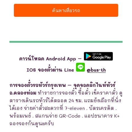
ดาวน์โหลด Android App –
IOS จองตั๋วผ่าน Line
@bus-th
การจองตั๋วรถทัวร์กรุงเทพ – จุดจอดลิกไนท์ทัวร์
อ.คลองท่อม
ทำรายการจองตั๋ว ซื้อตั๋ว เช็คราคาตั๋ว ดู
ตารางเดินรถทัวร์ได้ตลอด 24 ชม. แถมยังเลือกที่นั่ง
ได้เอง จ่ายค่าตั๋วสะดวกที่ 7-eleven . บัตรเครดิต .
พร้อมเพย์ . สแกนจ่าย QR-Code . แอปธนาคาร K+
ลองจองกันดูนะครับ