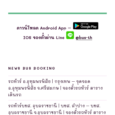
ดาวน์โหลด Android App –
IOS จองตั๋วผ่าน Line
@bus-th
NEWS BUS BOOKING
รถทัวร์ อ.อุทุมพรพิสัย | กรุงเทพ – จุดจอด
อ.อุทุมพรพิสัย จ.ศรีสะเกษ | จองตั๋วรถทัวร์ ตาราง
เดินรถ
รถทัวร์บขส. อุบลราชธานี | บขส. ลำปาง – บขส.
อุบลราชธานี จ.อุบลราชธานี | จองตั๋วรถทัวร์ ตาราง