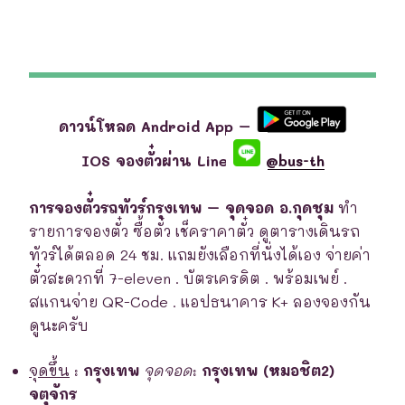
ดาวน์โหลด Android App –
IOS จองตั๋วผ่าน Line
@bus-th
การจองตั๋วรถทัวร์กรุงเทพ – จุดจอด อ.กุดชุม
ทำ
รายการจองตั๋ว ซื้อตั๋ว เช็คราคาตั๋ว ดูตารางเดินรถ
ทัวร์ได้ตลอด 24 ชม. แถมยังเลือกที่นั่งได้เอง จ่ายค่า
ตั๋วสะดวกที่ 7-eleven . บัตรเครดิต . พร้อมเพย์ .
สแกนจ่าย QR-Code . แอปธนาคาร K+ ลองจองกัน
ดูนะครับ
จุดขึ้น
:
กรุงเทพ
จุดจอด
:
กรุงเทพ (หมอชิต2)
จตุจักร