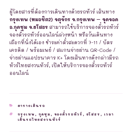
ผู้โดยสารที่ต้องการเดินทางด้วยรถทัวร์ เส้นทาง
กรุงเทพ (หมอชิต2) จตุจักร จ.กรุงเทพ – จุดจอด
อ.กุดชุม จ.ยโสธร
สามารถใช้บริการจองตั๋วรถทัวร์
จองตั๋วรถทัวร์ออนไลน์ล่วงหน้า หรือวันเดินทาง
เลือกที่นั่งได้เอง ชำระค่าตั๋วสะดวกที่ 7-11 / บัตร
เครดิต / พร้อมเพย์ / สแกนจ่ายผ่าน QR-Code /
จ่ายผ่านแอปธนาคาร K+ โดยเส้นทางดังกล่าวมีรถ
ทัวร์ไทยสงวนทัวร์, เปิดให้บริการจองตั๋วรถทัวร์
ออนไลน์
CATEGORIES
ตารางเดินรถ
TAGS
กรุงเทพ
,
กุดชุม
,
จองตั๋วรถทัวร์
,
ยโสธร
,
เวลา
เดินรถไทยสงวนทัวร์