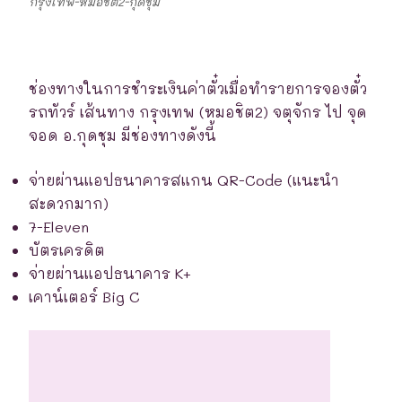
กรุงเทพ-หมอชิต2-กุดชุม
ช่องทางในการชำระเงินค่าตั๋วเมื่อทำรายการจองตั๋ว
รถทัวร์ เส้นทาง กรุงเทพ (หมอชิต2) จตุจักร ไป จุด
จอด อ.กุดชุม มีช่องทางดังนี้
จ่ายผ่านแอปธนาคารสแกน QR-Code (แนะนำ
สะดวกมาก)
7-Eleven
บัตรเครดิต
จ่ายผ่านแอปธนาคาร K+
เคาน์เตอร์ Big C