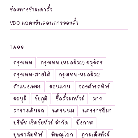
ช่องทางชำระค่าตั๋ว
VDO แสดงขันตอนการจองตั๋ว
TAGS
กรุงเทพ
กรุงเทพ (หมอชิต2) จตุจักร
กรุงเทพ-สายใต้
กรุงเทพ-หมอชิต2
กำแพงเพชร
ขอนแก่น
จองตั๋วรถทัวร์
ชลบุรี
ชัยภูมิ
ซื้อตั๋วรถทัวร์
ตาก
ตารางเดินรถ
นครพนม
นครราชสีมา
บริษัท เชิดชัยทัวร์ จำกัด
บึงกาฬ
บุษราคัมทัวร์
พิษณุโลก
ภูกระดึงทัวร์