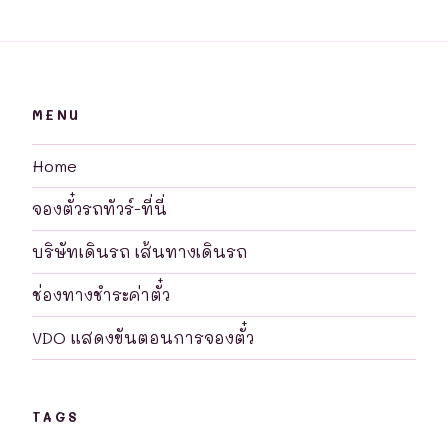
MENU
Home
จองตั๋วรถทัวร์-ที่นี่
บริษัทเดินรถ เส้นทางเดินรถ
ช่องทางชำระค่าตั๋ว
VDO แสดงขันตอนการจองตั๋ว
TAGS