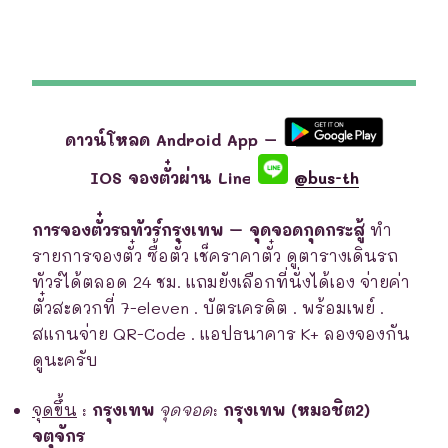
ดาวน์โหลด Android App –
IOS จองตั๋วผ่าน Line
@bus-th
การจองตั๋วรถทัวร์กรุงเทพ – จุดจอดกุดกระสู้
ทำ
รายการจองตั๋ว ซื้อตั๋ว เช็คราคาตั๋ว ดูตารางเดินรถ
ทัวร์ได้ตลอด 24 ชม. แถมยังเลือกที่นั่งได้เอง จ่ายค่า
ตั๋วสะดวกที่ 7-eleven . บัตรเครดิต . พร้อมเพย์ .
สแกนจ่าย QR-Code . แอปธนาคาร K+ ลองจองกัน
ดูนะครับ
จุดขึ้น
:
กรุงเทพ
จุดจอด
:
กรุงเทพ (หมอชิต2)
จตุจักร