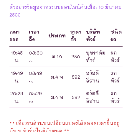
ตัวอย่างข้อมูลจากระบบออนไลน์ค้นเมื่อ: 10 มีนาคม
2566
เวลา
เวลา
ราคา
บริษัท
ชนิด
ประเภท
ออก
ถึง
ตั๋ว
ทัวร์
รถ
19:45
03:30
บุษราคัม
รถ
ม.1ก
750
น.
ทัวร์
ทัวร์
+1d
19:49
03:49
สวัสดี
รถ
ม.4 พ
592
น.
อีสาน
ทัวร์
+1d
20:29
05:29
สวัสดี
รถ
ม.4 พ
592
น.
อีสาน
ทัวร์
+1d
** เที่ยวรถด้านบนเปลี่ยนแปลงได้ตลอดเวลาขึ้นอยู่
กับ บ.ทัวร์ เป็นผู้กำหนด **