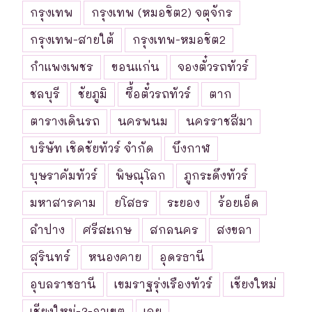
กรุงเทพ
กรุงเทพ (หมอชิต2) จตุจักร
กรุงเทพ-สายใต้
กรุงเทพ-หมอชิต2
กำแพงเพชร
ขอนแก่น
จองตั๋วรถทัวร์
ชลบุรี
ชัยภูมิ
ซื้อตั๋วรถทัวร์
ตาก
ตารางเดินรถ
นครพนม
นครราชสีมา
บริษัท เชิดชัยทัวร์ จำกัด
บึงกาฬ
บุษราคัมทัวร์
พิษณุโลก
ภูกระดึงทัวร์
มหาสารคาม
ยโสธร
ระยอง
ร้อยเอ็ด
ลำปาง
ศรีสะเกษ
สกลนคร
สงขลา
สุรินทร์
หนองคาย
อุดรธานี
อุบลราชธานี
เขมราฐรุ่งเรืองทัวร์
เชียงใหม่
เชียงใหม่-3-อาเขต
เลย