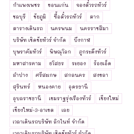
กำแพงเพชร
ขอนแก่น
จองตั๋วรถทัวร์
ชลบุรี
ชัยภูมิ
ซื้อตั๋วรถทัวร์
ตาก
ตารางเดินรถ
นครพนม
นครราชสีมา
บริษัท เชิดชัยทัวร์ จำกัด
บึงกาฬ
บุษราคัมทัวร์
พิษณุโลก
ภูกระดึงทัวร์
มหาสารคาม
ยโสธร
ระยอง
ร้อยเอ็ด
ลำปาง
ศรีสะเกษ
สกลนคร
สงขลา
สุรินทร์
หนองคาย
อุดรธานี
อุบลราชธานี
เขมราฐรุ่งเรืองทัวร์
เชียงใหม่
เชียงใหม่-3-อาเขต
เลย
เวลาเดินรถบริษัท ลิกไนท์ จำกัด
เวลาเดินรถบริษัท เชิดชัยทัวร์ จำกัด