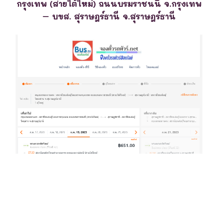
กรุงเทพ (สายใต้ใหม่) ถนนบรมราชนนี จ.กรุงเทพ
– บขส. สุราษฎร์ธานี จ.สุราษฎร์ธานี