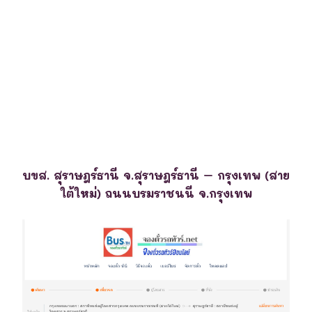
บขส. สุราษฎร์ธานี จ.สุราษฎร์ธานี – กรุงเทพ (สาย
ใต้ใหม่) ถนนบรมราชนนี จ.กรุงเทพ