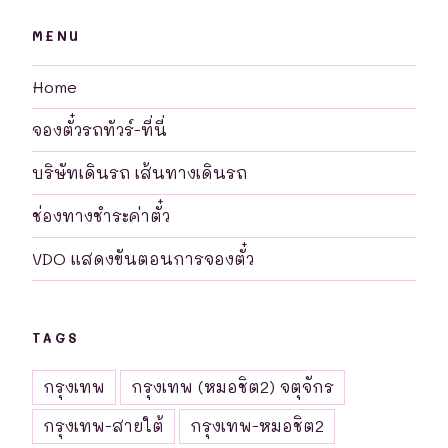
MENU
Home
จองตั๋วรถทัวร์-ที่นี่
บริษัทเดินรถ เส้นทางเดินรถ
ช่องทางชำระค่าตั๋ว
VDO แสดงขันตอนการจองตั๋ว
TAGS
กรุงเทพ
กรุงเทพ (หมอชิต2) จตุจักร
กรุงเทพ-สายใต้
กรุงเทพ-หมอชิต2