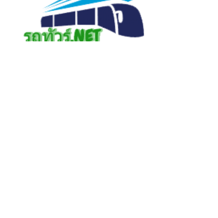
ตั๋วรถทัวร์ออนไลน์.com
– เว็บไซต์ตัวแทนจำหน่าย
ตั่วรถทัวร์ระบบออนไลน์ บริการ
จองตั๋วรถทัวร์
ซื้อ
ตั๋วรถทัวร์ออนไลน์ เช็คตั๋ว ตารางเดินรถ เวลารถ
ออก ราคาตั๋วแบบเรียลไทม์ที่นี่ เช็คเลย
SEARCH
Search
Searc
for: