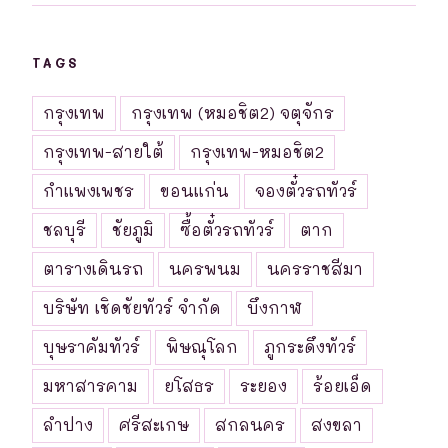
TAGS
กรุงเทพ
กรุงเทพ (หมอชิต2) จตุจักร
กรุงเทพ-สายใต้
กรุงเทพ-หมอชิต2
กำแพงเพชร
ขอนแก่น
จองตั๋วรถทัวร์
ชลบุรี
ชัยภูมิ
ซื้อตั๋วรถทัวร์
ตาก
ตารางเดินรถ
นครพนม
นครราชสีมา
บริษัท เชิดชัยทัวร์ จำกัด
บึงกาฬ
บุษราคัมทัวร์
พิษณุโลก
ภูกระดึงทัวร์
มหาสารคาม
ยโสธร
ระยอง
ร้อยเอ็ด
ลำปาง
ศรีสะเกษ
สกลนคร
สงขลา