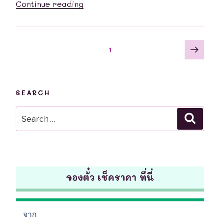
“บริษัท
Continue reading
ศศ
นันท์
ทรานสปอร์ต
Posts
Next
Page
1
จำกัด”
page
navigation
SEARCH
Search
Searc
for:
จองตั๋ว เช็คราคา ที่นี่