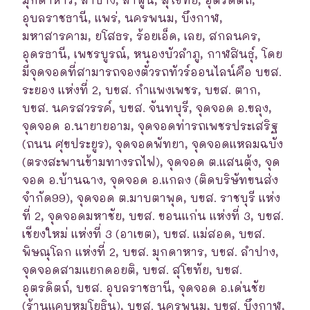
อุบลราชธานี, แพร่, นครพนม, บึงกาฬ,
มหาสารคาม, ยโสธร, ร้อยเอ็ด, เลย, สกลนคร,
อุดรธานี, เพชรบูรณ์, หนองบัวลำภู, กาฬสินธุ์, โดย
มีจุดจอดที่สามารถจองตั๋วรถทัวร์ออนไลน์คือ บขส.
ระยอง แห่งที่ 2, บขส. กำแพงเพชร, บขส. ตาก,
บขส. นครสวรรค์, บขส. จันทบุรี, จุดจอด อ.ขลุง,
จุดจอด อ.นายายอาม, จุดจอดท่ารถเพชรประเสริฐ
(ถนน ศุขประยูร), จุดจอดพัทยา, จุดจอดแหลมฉบัง
(ตรงสะพานข้ามทางรถไฟ), จุดจอด ต.แสนตุ้ง, จุด
จอด อ.บ้านฉาง, จุดจอด อ.แกลง (ติดบริษัทขนส่ง
จำกัด99), จุดจอด ต.มาบตาพุด, บขส. ราชบุรี แห่ง
ที่ 2, จุดจอดมหาชัย, บขส. ขอนแก่น แห่งที่ 3, บขส.
เชียงใหม่ แห่งที่ 3 (อาเขต), บขส. แม่สอด, บขส.
พิษณุโลก แห่งที่ 2, บขส. มุกดาหาร, บขส. ลำปาง,
จุดจอดสามแยกดอยติ, บขส. สุโขทัย, บขส.
อุตรดิตถ์, บขส. อุบลราชธานี, จุดจอด อ.เด่นชัย
(ร้านแคบหมูโยธิน), บขส. นครพนม, บขส. บึงกาฬ,