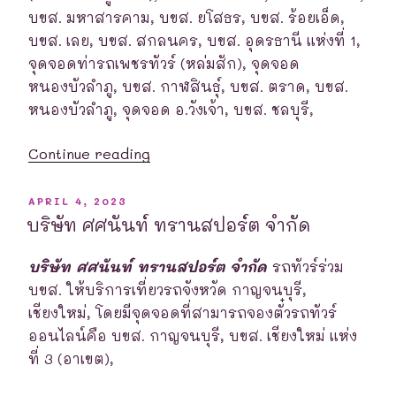
บขส. มหาสารคาม, บขส. ยโสธร, บขส. ร้อยเอ็ด,
บขส. เลย, บขส. สกลนคร, บขส. อุดรธานี แห่งที่ 1,
จุดจอดท่ารถเพชรทัวร์ (หล่มสัก), จุดจอด
หนองบัวลำภู, บขส. กาฬสินธุ์, บขส. ตราด, บขส.
หนองบัวลำภู, จุดจอด อ.วังเจ้า, บขส. ชลบุรี,
“บริษัท
Continue reading
เพชร
ประเสริฐ
POSTED
APRIL 4, 2023
ON
จำกัด”
บริษัท ศศนันท์ ทรานสปอร์ต จำกัด
บริษัท ศศนันท์ ทรานสปอร์ต จำกัด
รถทัวร์ร่วม
บขส. ให้บริการเที่ยวรถจังหวัด กาญจนบุรี,
เชียงใหม่, โดยมีจุดจอดที่สามารถจองตั๋วรถทัวร์
ออนไลน์คือ บขส. กาญจนบุรี, บขส. เชียงใหม่ แห่ง
ที่ 3 (อาเขต),