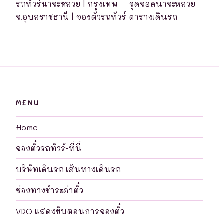
รถทัวร์นาจะหลวย | กรุงเทพ – จุดจอดนาจะหลวย
จ.อุบลราชธานี | จองตั๋วรถทัวร์ ตารางเดินรถ
MENU
Home
จองตั๋วรถทัวร์-ที่นี่
บริษัทเดินรถ เส้นทางเดินรถ
ช่องทางชำระค่าตั๋ว
VDO แสดงขันตอนการจองตั๋ว