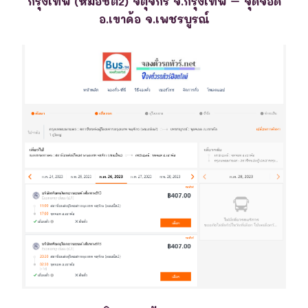
กรุงเทพ (หมอชิต2) จตุจักร จ.กรุงเทพ – จุดจอด
อ.เขาค้อ จ.เพชรบูรณ์