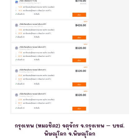
กรุงเทพ (หมอชิต2) จตุจักร จ.กรุงเทพ – บขส.
พิษณุโลก จ.พิษณุโลก