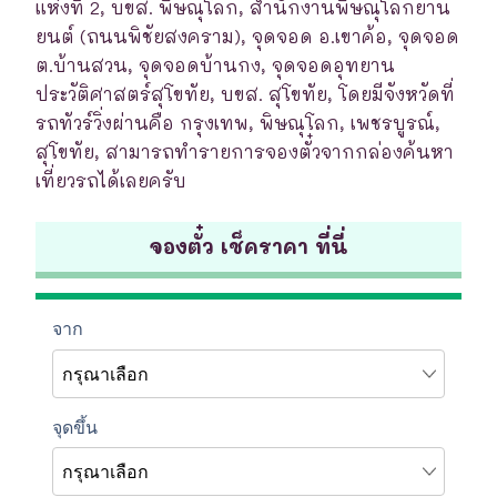
แห่งที่ 2, บขส. พิษณุโลก, สำนักงานพิษณุโลกยาน
ยนต์ (ถนนพิชัยสงคราม), จุดจอด อ.เขาค้อ, จุดจอด
ต.บ้านสวน, จุดจอดบ้านกง, จุดจอดอุทยาน
ประวัติศาสตร์สุโขทัย, บขส. สุโขทัย, โดยมีจังหวัดที่
รถทัวร์วิ่งผ่านคือ กรุงเทพ, พิษณุโลก, เพชรบูรณ์,
สุโขทัย, สามารถทำรายการจองตั๋วจากกล่องค้นหา
เที่ยวรถได้เลยครับ
จองตั๋ว เช็คราคา ที่นี่