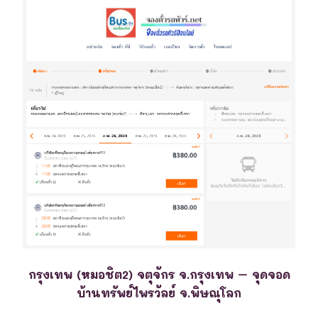
กรุงเทพ (หมอชิต2) จตุจักร จ.กรุงเทพ – จุดจอด
บ้านทรัพย์ไพรวัลย์ จ.พิษณุโลก