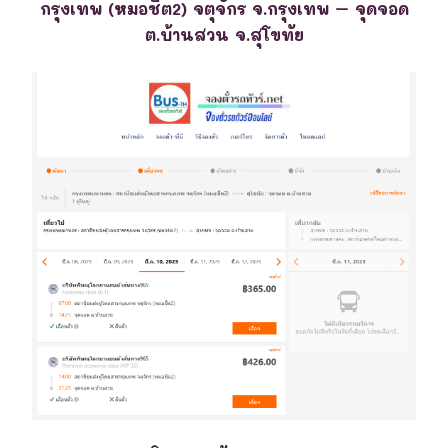
กรุงเทพ (หมอชิต2) จตุจักร จ.กรุงเทพ – จุดจอด
ต.บ้านสวน จ.สุโขทัย