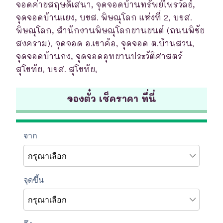
จอดค่ายสฤษดิ์เสนา, จุดจอดบ้านทรัพย์ไพรวัลย์,
จุดจอดบ้านแยง, บขส. พิษณุโลก แห่งที่ 2, บขส.
พิษณุโลก, สำนักงานพิษณุโลกยานยนต์ (ถนนพิชัย
สงคราม), จุดจอด อ.เขาค้อ, จุดจอด ต.บ้านสวน,
จุดจอดบ้านกง, จุดจอดอุทยานประวัติศาสตร์
สุโขทัย, บขส. สุโขทัย,
จองตั๋ว เช็คราคา ที่นี่