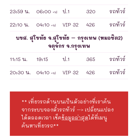
23:59 น.
06:00
ป.1
320
รถทัวร์
+1d
22:10 น.
04:10
VIP 32
426
รถทัวร์
+1d
บขส. สุโขทัย จ.สุโขทัย – กรุงเทพ (หมอชิต2)
จตุจักร จ.กรุงเทพ
11:15 น.
19:15
ป.1
365
รถทัวร์
20:30 น.
04:10
VIP 32
426
รถทัวร์
+1d
** เที่ยวรถด้านบนเป็นตัวอย่างที่เราค้น
จากระบบจองตั๋วรถทัวร์ –> เปลี่ยนแปลง
ได้ตลอดเวลา เช็ค
ข้อมูลล่าสุด
ได้ที่เมนู
ค้นหาเที่ยวรถ**