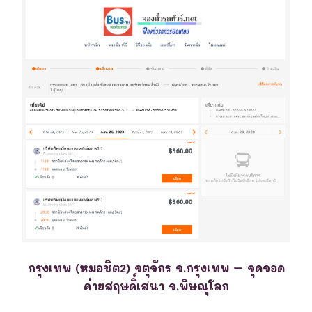
กรุงเทพ (หมอชิต2) จตุจักร จ.กรุงเทพ – จุดจอด
ค่ายสฤษดิ์เสนา จ.พิษณุโลก