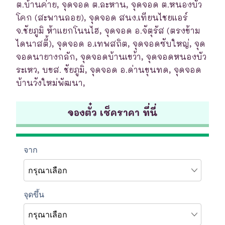
ต.บ้านค่าย, จุดจอด ต.ละหาน, จุดจอด ต.หนองบัว
โคก (สะพานลอย), จุดจอด สนง.เทียนไชยแอร์
จ.ชัยภูมิ ห้าแยกโนนไฮ, จุดจอด อ.จัตุรัส (ตรงข้าม
ไดนาสตี้), จุดจอด อ.เทพสถิต, จุดจอดซับใหญ่, จุด
จอดนายางกลัก, จุดจอดบ้านเขว้า, จุดจอดหนองบัว
ระเหว, บขส. ชัยภูมิ, จุดจอด อ.ด่านขุนทด, จุดจอด
บ้านวังใหม่พัฒนา,
จองตั๋ว เช็คราคา ที่นี่