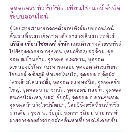
จุดจอดรถทัวร์บริษัท เทียนไชยแอร์ จำกัด
ระบบออนไลน์
ผู้โดยสารสามารถจองตั๋วรถบทัวร์ระบบออนไลน์
ค้นหาเที่ยวรถ เช็คราคาตั๋ว ตารางเดินรถ รถทัวร์
บริษัท เทียนไชยแอร์ จำกัด
และเดินทางด้วยรถทัวร์
ไปยังจุดจอดรถ กรุงเทพ (หมอชิต2) จตุจักร, จุด
จอด ต.บ้านค่าย, จุดจอด ต.ละหาน, จุดจอด
ต.หนองบัวโคก (สะพานลอย), จุดจอด สนง.เทียน
ไชยแอร์ จ.ชัยภูมิ ห้าแยกโนนไฮ, จุดจอด อ.จัตุรัส
(ตรงข้ามไดนาสตี้), จุดจอด อ.เทพสถิต, จุดจอดซับ
ใหญ่, จุดจอดนายางกลัก, จุดจอดบ้านเขว้า, จุดจอด
หนองบัวระเหว, บขส. ชัยภูมิ, จุดจอด อ.ด่านขุนทด,
จุดจอดบ้านวังใหม่พัฒนา, โดยมีจังหวัดที่รถทัวร์วิ่ง
ผ่านคือ กรุงเทพ, ชัยภูมิ, นครราชสีมา, สามารถทำ
รายการจองตั๋วจากกล่องค้นหาเที่ยวรถได้เลยครับ