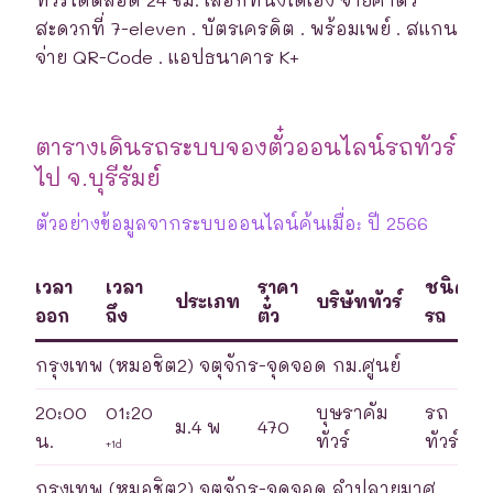
สะดวกที่ 7-eleven . บัตรเครดิต . พร้อมเพย์ . สแกน
จ่าย QR-Code . แอปธนาคาร K+
ตารางเดินรถระบบจองตั๋วออนไลน์รถทัวร์
ไป จ.บุรีรัมย์
ตัวอย่างข้อมูลจากระบบออนไลน์ค้นเมื่อ: ปี 2566
เวลา
เวลา
ราคา
ชนิด
ประเภท
บริษัททัวร์
ออก
ถึง
ตั๋ว
รถ
กรุงเทพ (หมอชิต2) จตุจักร-จุดจอด กม.ศูนย์
20:00
01:20
บุษราคัม
รถ
ม.4 พ
470
น.
ทัวร์
ทัวร์
+1d
กรุงเทพ (หมอชิต2) จตุจักร-จุดจอด ลำปลายมาศ