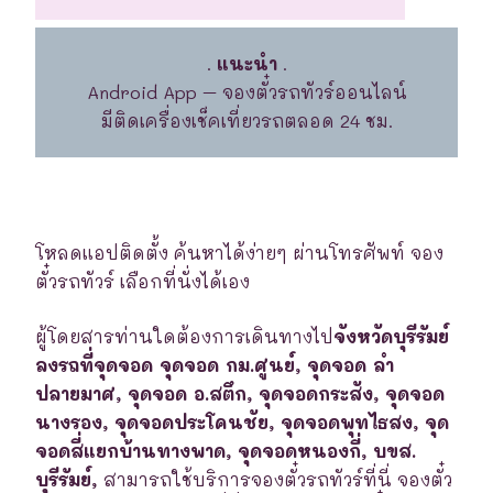
.
แนะนำ
.
Android App – จองตั๋วรถทัวร์ออนไลน์
มีติดเครื่องเช็คเที่ยวรถตลอด 24 ชม.
โหลดแอปติดตั้ง ค้นหาได้ง่ายๆ ผ่านโทรศัพท์ จอง
ตั๋วรถทัวร์ เลือกที่นั่งได้เอง
ผู้โดยสารท่านใดต้องการเดินทางไป
จังหวัดบุรีรัมย์
ลงรถที่จุดจอด จุดจอด กม.ศูนย์, จุดจอด ลำ
ปลายมาศ, จุดจอด อ.สตึก, จุดจอดกระสัง, จุดจอด
นางรอง, จุดจอดประโคนชัย, จุดจอดพุทไธสง, จุด
จอดสี่แยกบ้านทางพาด, จุดจอดหนองกี่, บขส.
บุรีรัมย์,
สามารถใช้บริการจองตั๋วรถทัวร์ที่นี่ จองตั๋ว