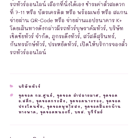
รถทัวร์ออนไลน์ เลือกที่นั่งได้เอง ชำระค่าตั๋วสะดวก
ที่ 7-11 หรือ บัตรเครดิต หรือ พร้อมเพย์ หรือ สแกน
จ่ายผ่าน QR-Code หรือ จ่ายผ่านแอปธนาคาร K+
โดยเส้นทางดังกล่าวมีรถทัวร์บุษราคัมทัวร์, บริษัท
เชิดชัยทัวร์ จำกัด, ภูกระดึงทัวร์, สวัสดีสุรินทร์,
กันทรลักษ์ทัวร์, ประหยัดทัวร์, เปิดให้บริการจองตั๋ว
รถทัวร์ออนไลน์
CATEGORIES
บริษัททัวร์
TAGS
จุดจอด กม.ศูนย์
,
จุดจอด ลำปลายมาศ
,
จุดจอด
อ.สตึก
,
จุดจอดกระสัง
,
จุดจอดนางรอง
,
จุดจอด
ประโคนชัย
,
จุดจอดพุทไธสง
,
จุดจอดสี่แยกบ้าน
ทางพาด
,
จุดจอดหนองกี่
,
บขส. บุรีรัมย์